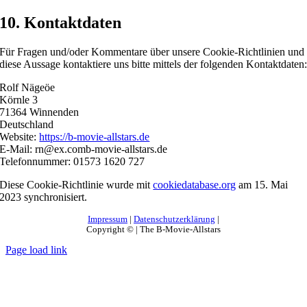
10. Kontaktdaten
Für Fragen und/oder Kommentare über unsere Cookie-Richtlinien und
diese Aussage kontaktiere uns bitte mittels der folgenden Kontaktdaten
Rolf Nägeöe
Körnle 3
71364 Winnenden
Deutschland
Website:
https://b-movie-allstars.de
E-Mail:
rn@
ex.com
b-movie-allstars.de
Telefonnummer: 01573 1620 727
Diese Cookie-Richtlinie wurde mit
cookiedatabase.org
am 15. Mai
2023 synchronisiert.
Impressum
|
Datenschutzerklärung
|
Copyright © | The B-Movie-Allstars
Page load link
Nach
oben