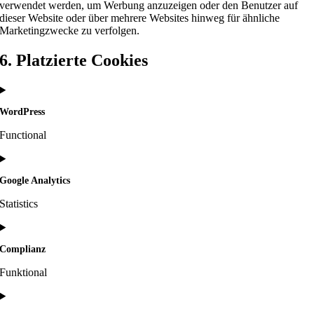
verwendet werden, um Werbung anzuzeigen oder den Benutzer auf
dieser Website oder über mehrere Websites hinweg für ähnliche
Marketingzwecke zu verfolgen.
6. Platzierte Cookies
WordPress
Functional
Consent
to
Google Analytics
service
wordpress
Statistics
Consent
to
Complianz
service
google-
Funktional
analytics
Consent
to