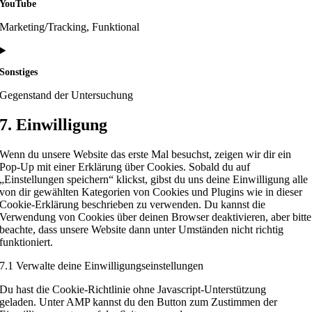
YouTube
service
complianz
Marketing/Tracking, Funktional
Consent
to
Sonstiges
service
youtube
Gegenstand der Untersuchung
Consent
7. Einwilligung
to
service
Wenn du unsere Website das erste Mal besuchst, zeigen wir dir ein
sonstiges
Pop-Up mit einer Erklärung über Cookies. Sobald du auf
„Einstellungen speichern“ klickst, gibst du uns deine Einwilligung alle
von dir gewählten Kategorien von Cookies und Plugins wie in dieser
Cookie-Erklärung beschrieben zu verwenden. Du kannst die
Verwendung von Cookies über deinen Browser deaktivieren, aber bitte
beachte, dass unsere Website dann unter Umständen nicht richtig
funktioniert.
7.1 Verwalte deine Einwilligungseinstellungen
Du hast die Cookie-Richtlinie ohne Javascript-Unterstützung
geladen. Unter AMP kannst du den Button zum Zustimmen der