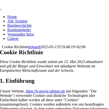
Zum
Inhalt
Toggle
springen
Navigation
Home
Alle Termine
Bandgeschichte
Bandmitglieder
Veranstalter Infos
Galerie
Cookie-Richtinie
belgardt
2023-05-15T19:48:19+02:00
Cookie Richtlinie
Diese Cookie-Richtlinie wurde zuletzt am 15. Mai 2023 aktualisiert
und gilt für Bürger und Einwohner mit ständigem Wohnsitz im
Europäischen Wirtschaftsraum und der Schweiz.
1. Einführung
Unsere Website,
https://b-movie-allstars.de
(im folgenden: "Die
Website") verwendet Cookies und ähnliche Technologien (der
Einfachheit halber werden all diese unter "Cookies"
zusammengefasst). Cookies werden außerdem von uns beauftragten
Drittparteien platziert. In dem unten stehendem Dokument informieren